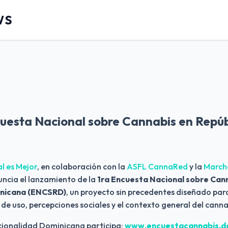
WS
uesta Nacional sobre Cannabis en Repúb
l es Mejor
, en colaboración con la
ASFL CannaRed
y la
Marcha
uncia el lanzamiento de la
1ra Encuesta Nacional sobre Cann
inicana (ENCSRD)
, un proyecto sin precedentes diseñado par
de uso, percepciones sociales y el contexto general del cannab
acionalidad Dominicana participa:
www.encuestacannabis.d