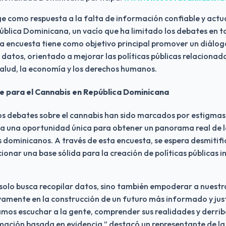
rge como respuesta a la falta de información confiable y actu
ública Dominicana, un vacío que ha limitado los debates en t
La encuesta tiene como objetivo principal promover un diálogo
tos, orientado a mejorar las políticas públicas relacionada
salud, la economía y los derechos humanos.
 para el Cannabis en República Dominicana
os debates sobre el cannabis han sido marcados por estigmas y
 una oportunidad única para obtener un panorama real de la
s dominicanos. A través de esta encuesta, se espera desmitif
ionar una base sólida para la creación de políticas públicas in
 solo busca recopilar datos, sino también empoderar a nuest
vamente en la construcción de un futuro más informado y just
amos escuchar a la gente, comprender sus realidades y derrib
rmación basada en evidencia,” destacó un representante de l