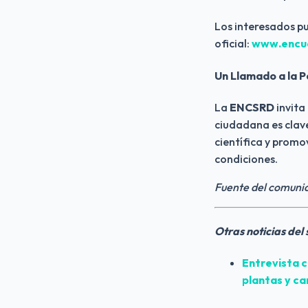
Los interesados pu
oficial:
www.encue
Un Llamado a la 
La
ENCSRD
invita
ciudadana es clave
científica y prom
condiciones.
Fuente del comuni
Otras noticias del
Entrevista c
plantas y ca