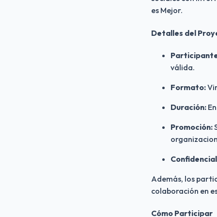
es Mejor.
Detalles del Pro
Participante
válida.
Formato:
Vir
Duración:
Ent
Promoción:
S
organizacion
Confidencial
Además, los partic
colaboración en est
Cómo Participar