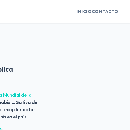
INICIO
CONTACTO
lica
 Mundial de la
abis L. Sativa de
a recopilar datos
is en el país.
o
.