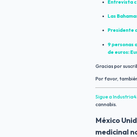
Entrevista 
Las
Bahama
Presidente 
9 personas 
de euros: Eu
Gracias por suscri
Por favor, también
Sigue a Industria
cannabis.
México Unid
medicinal n