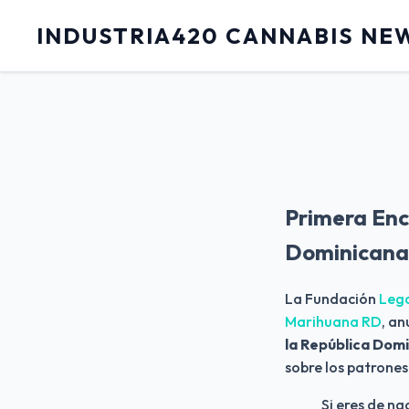
INDUSTRIA420 CANNABIS NE
Primera Enc
Dominicana
La Fundación
Lega
Marihuana RD
, an
la República Dom
sobre los patrones 
Si eres de n