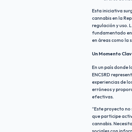
Esta iniciativa su
cannabis en la Rep
regulación y uso. 
fundamentado en da
en áreas como la 
Un Momento Clave
En un país donde l
ENCSRD representa
experiencias de lo
erróneos y proporc
efectivas.
“Este proyecto no
que participe acti
cannabis. Necesit
sociales con info