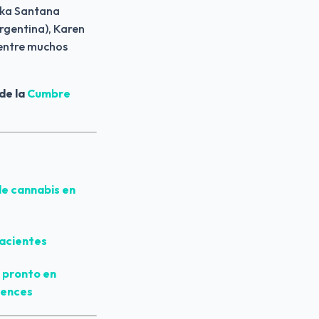
ika Santana 
rgentina), Karen 
entre muchos 
 de la 
Cumbre 
e cannabis en 
pacientes
 pronto en 
iences