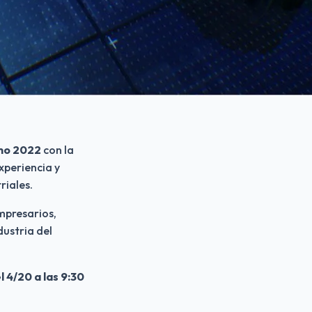
mo 2022
 con la 
periencia y 
riales.
mpresarios, 
ustria del 
 4/20 a las 9:30 