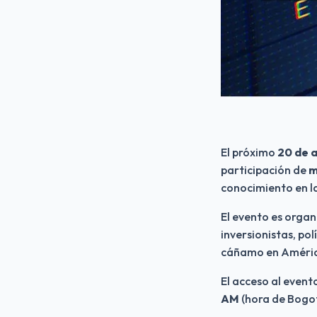
El próximo 
20 de a
participación de 
m
conocimiento en la
El evento es orga
inversionistas, pol
cáñamo en Améric
El acceso al event
AM 
(hora de Bogo