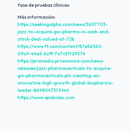
fase de pruebas clínicas. 
Más información:
https://seekingalpha.com/news/3657703-
jazz-to-acquire-gw-pharma-in-cash-and-
stock-deal-valued-at-72b
https://www.ft.com/content/87e56362-
09af-44e3-b2ff-7a7c51f29374
https://prnmedia.prnewswire.com/news-
releases/jazz-pharmaceuticals-to-acquire-
gw-pharmaceuticals-plc-creating-an-
innovative-high-growth-global-biopharma-
leader-869804751.html
https://www.epidiolex.com