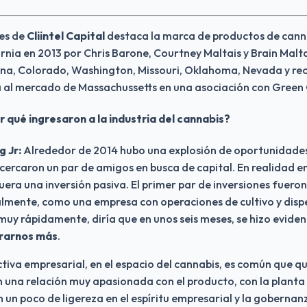
es de 
Cliintel Capital 
destaca la marca de productos de cann
nia en 2013 por Chris Barone, Courtney Maltais y Brain Maltai
ona, Colorado, Washington, Missouri, Oklahoma, Nevada y rec
a al mercado de Massachussetts en una asociación con Green
r qué ingresaron a la industria del cannabis?
 Jr:
 Alrededor de 2014 hubo una explosión de oportunidades 
cercaron un par de amigos en busca de capital. En realidad e
uera una inversión pasiva. El primer par de inversiones fuero
almente, como una empresa con operaciones de cultivo y dispe
muy rápidamente, diría que en unos seis meses, se hizo eviden
crarnos más
.
iva empresarial, en el espacio del cannabis, es común que qu
 una relación muy apasionada con el producto, con la planta
n un poco de ligereza en el espíritu empresarial y la gobernanz