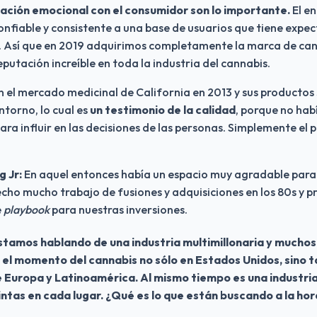
elación emocional con el consumidor son lo importante.
 El e
onfiable y consistente a una base de usuarios que tiene expecta
e. Así que en 2019 adquirimos completamente la marca de can
eputación increíble en toda la industria del cannabis.
n el mercado medicinal de California en 2013 y sus productos s
torno, lo cual es 
un testimonio de la calidad
, porque no habí
ra influir en las decisiones de las personas. Simplemente el p
 Jr: 
En aquel entonces había un espacio muy agradable para l
cho mucho trabajo de fusiones y adquisiciones en los 80s y pri
 
playbook
 para nuestras inversiones.
stamos hablando de una industria multimillonaria y muchos
el momento del cannabis no sólo en Estados Unidos, sino t
 Europa y Latinoamérica. Al mismo tiempo es una industria
intas en cada lugar. ¿Qué es lo que están buscando a la hor