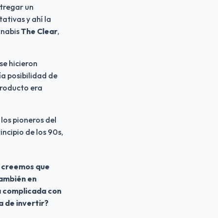
ntregar un 
tivas y ahí la 
nabis 
The Clear
, 
e hicieron 
a posibilidad de 
roducto era 
os pioneros del 
ncipio de los 90s, 
 creemos que 
ambién en 
 complicada con 
a de invertir?