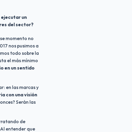
ejecutar un 
res del sector?
ese momento no 
017 nos pusimos a 
mos todo sobre la 
sta el más mínimo 
o en un sentido 
 en las marcas y 
a con una visión 
onces? Serán las 
tratando de 
 Al entender que