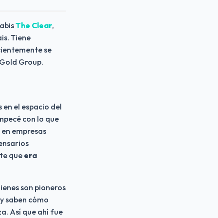
abis 
The Clear
, 
s. Tiene 
ientemente se 
 Gold Group.
en el espacio del 
mpecé con lo que 
n en empresas 
nsarios 
te que 
era 
ienes son pioneros 
 y saben cómo 
a. Así que ahí fue 