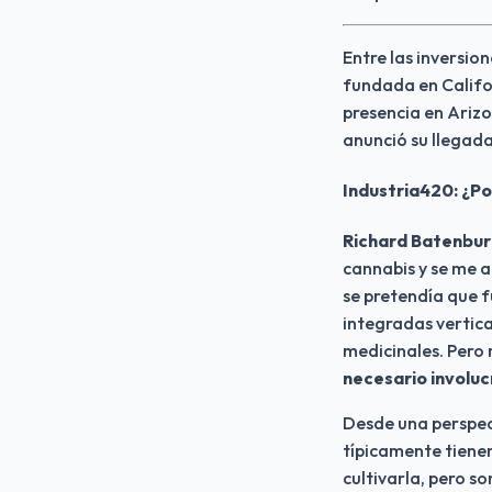
Entre las inversion
fundada en Califor
presencia en Ariz
anunció su llegad
Industria420: ¿Po
Richard Batenburg
cannabis y se me a
se pretendía que f
integradas vertic
medicinales. Pero 
necesario involu
Desde una perspect
típicamente tienen
cultivarla, pero so