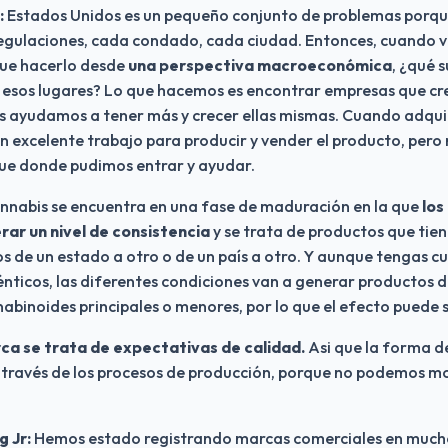
 
Estados Unidos es un pequeño conjunto de problemas porqu
regulaciones, cada condado, cada ciudad. Entonces, cuando ve
ue hacerlo desde 
una perspectiva macroeconómica
, ¿qué s
s esos lugares? Lo que hacemos es encontrar empresas que cr
les ayudamos a tener más y crecer ellas mismas. Cuando adqui
 excelente trabajo para producir y vender el producto, pero no
fue donde pudimos entrar y ayudar.
annabis se encuentra en una fase de maduración en la que 
los
ar un nivel de consistencia
 y se trata de productos que tiene
 de un estado a otro o de un país a otro. Y aunque tengas cul
ticos, las diferentes condiciones van a generar productos dis
binoides principales o menores, por lo que el efecto puede s
ca se trata de expectativas de calidad.
 Asi que la forma d
 través de los procesos de producción, porque no podemos mo
 Jr:
 Hemos estado registrando marcas comerciales en muchos