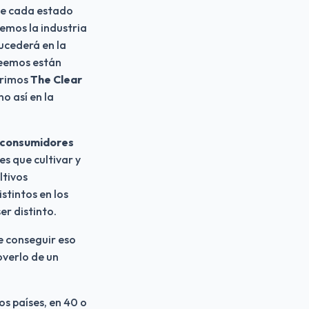
e cada estado 
mos la industria 
ucederá en la 
eemos están 
rimos 
The Clear
 así en la 
 consumidores 
s que cultivar y 
tivos 
tintos en los 
er distinto.
e conseguir eso 
verlo de un 
 países, en 40 o 