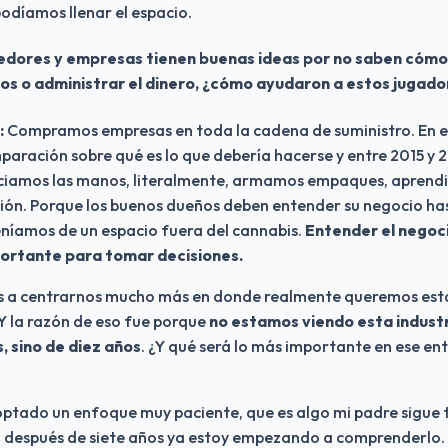
odíamos llenar el espacio.
ores y empresas tienen buenas ideas por no saben cómo 
s o administrar el dinero, ¿cómo ayudaron a estos jugado
:
 Compramos empresas en toda la cadena de suministro. En 
paración sobre qué es lo que debería hacerse y entre 2015 y 2
uciamos las manos, literalmente, armamos empaques, aprendi
ción. Porque los buenos dueños deben entender su negocio ha
níamos de un espacio fuera del cannabis. 
Entender el negoci
portante para tomar decisiones.
 centrarnos mucho más en donde realmente queremos estar:
 Y la razón de eso fue porque 
no estamos viendo esta industri
, sino de diez años
. ¿Y qué será lo más importante en ese ent
ptado un enfoque muy paciente, que es algo mi padre sigue 
to después de siete años ya estoy empezando a comprenderlo.