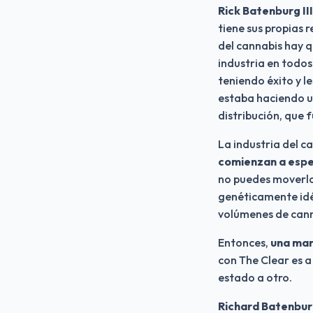
Rick Batenburg III:
tiene sus propias 
del cannabis hay q
industria en todo
teniendo éxito y 
estaba haciendo un
distribución, que 
La industria del c
comienzan a esper
no puedes moverlos
genéticamente idén
volúmenes de canna
Entonces, 
una mar
con The Clear
es a
estado a otro.
Richard Batenburg