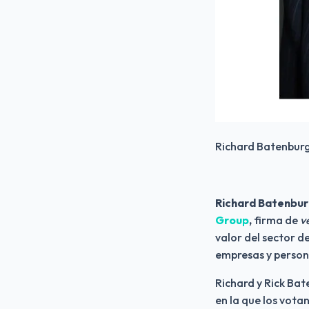
Richard Batenburg 
Richard Batenburg 
Group
,
 firma de 
v
valor del sector d
empresas y persona
Richard y Rick Bat
en la que los vota