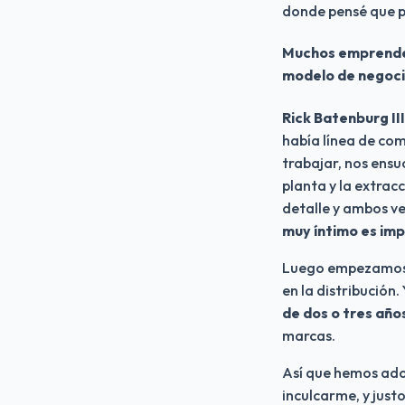
donde pensé que p
Muchos emprended
modelo de negocio
Rick Batenburg III
había línea de com
trabajar, nos ens
planta y la extrac
detalle y ambos ve
muy íntimo es im
Luego empezamos a
en la distribución.
de dos o tres años
marcas.
Así que hemos ado
inculcarme, y jus