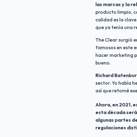
las marcas y la r
producto limpio, c
calidad es la clav
que ya tenía una r
The Clear surgió e
famosos en este en
hacer marketing pa
bueno.
Richard Batenburg
sector. Yo había he
así que retomé ese
Ahora, en 2021, e
esta década será 
algunas partes de
regulaciones dist