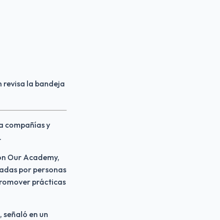
 revisa la bandeja 
 a compañías y 
.
on Our Academy, 
dadas por personas 
romover prácticas 
, señaló en un 