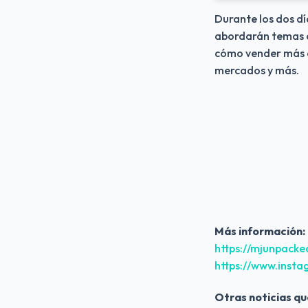
Durante los dos dí
abordarán temas co
cómo vender más en
mercados y más.  
Más información:
https://mjunpack
https://www.inst
Otras noticias qu