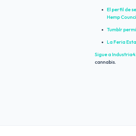
El perfil de 
Hemp Counci
Tumblr permi
La Feria Est
Sigue a Industria
cannabis.