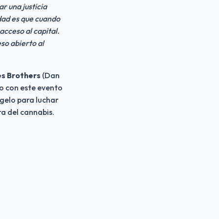
 una justicia 
dad es que cuando 
cceso al capital. 
o abierto al 
es Brothers
 (Dan 
o con este evento 
elo para luchar 
ra del cannabis. 