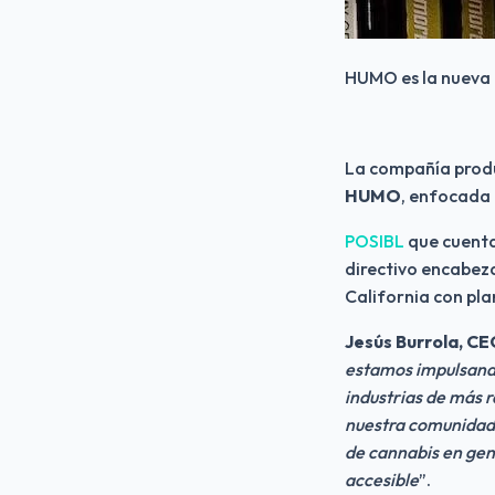
HUMO es la nueva 
La compañía prod
HUMO
, enfocada 
POSIBL
 que cuent
directivo encabeza
California con pla
Jesús Burrola, C
estamos impulsando
industrias de más r
nuestra comunidad 
de cannabis en gene
accesible
”.