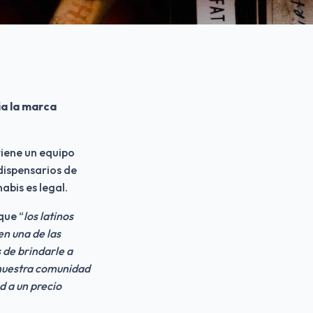
a la marca 
iene un equipo 
dispensarios de 
abis es legal.
que “
los latinos 
 una de las 
de brindarle a 
nuestra comunidad 
 a un precio 