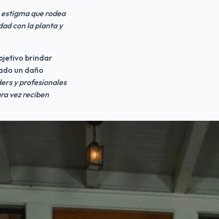
 estigma que rodea 
ad con la planta y 
jetivo brindar 
ado un daño 
rs y profesionales 
ra vez reciben 