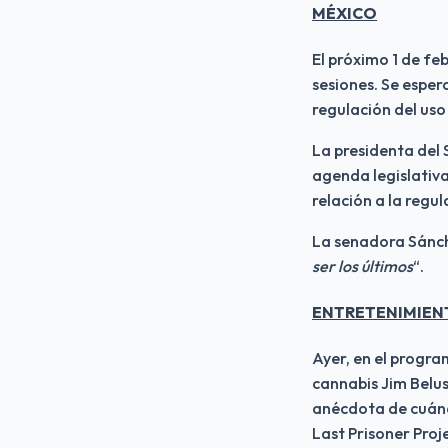
MÉXICO
El próximo 1 de fe
sesiones. Se esper
regulación del uso 
La presidenta del
agenda legislativa
relación a la regul
La senadora Sánch
ser los últimos
“.
ENTRETENIMIEN
Ayer, en el progra
cannabis Jim Belush
anécdota de cuánd
Last Prisoner Proje