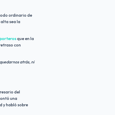
iodo ordinario de 
lta sea la 
eporteros
 que en la 
retraso con 
uedarnos atrás, ni 
esario del 
contó una 
 y habló sobre 