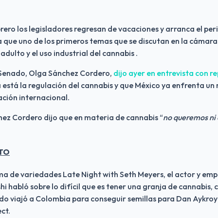
brero los legisladores regresan de vacaciones y arranca el per
a que uno de los primeros temas que se discutan en la cámara a
adulto y el uso industrial del cannabis .
 Senado, Olga Sánchez Cordero, 
dijo ayer en entrevista con r
 está la regulación del cannabis y que México ya enfrenta un 
ación internacional.
ez Cordero dijo que en materia de cannabis “
no queremos ni q
TO
ma de variedades Late Night with Seth Meyers, el actor y empr
i habló sobre lo difícil que es tener una granja de cannabis, 
o viajó a Colombia para conseguir semillas para Dan Aykroyd
ct.