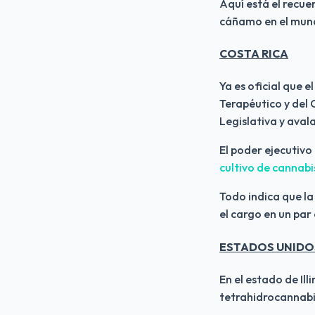
Aquí está el recue
cáñamo en el mundo
COSTA RICA
Ya es oficial que 
Terapéutico y del
Legislativa y aval
El poder ejecutiv
cultivo de cannabi
Todo indica que la
el cargo en un par
ESTADOS UNIDO
En el estado de Ill
tetrahidrocannabin