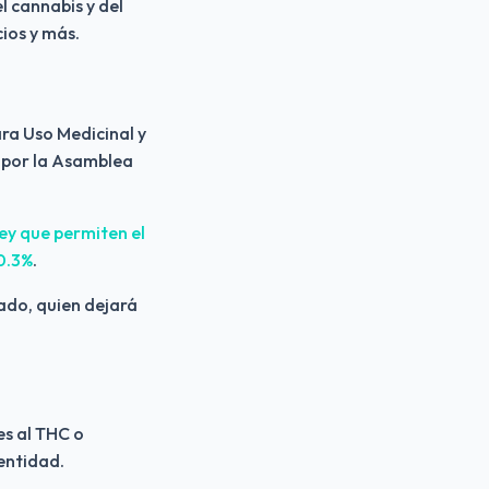
 cannabis y del 
ios y más.
ra Uso Medicinal y 
 por la Asamblea 
ey que permiten el 
 0.3%
.
ado, quien dejará 
es al THC o 
entidad.