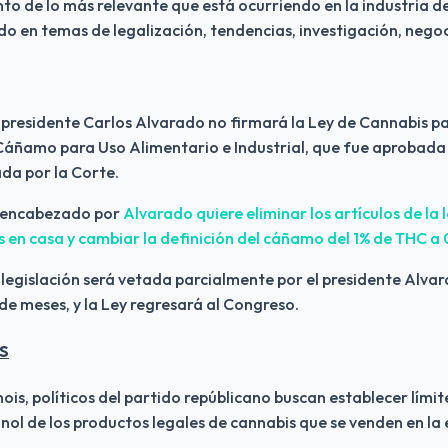
nto de lo más relevante que está ocurriendo en la industria del
 en temas de legalización, tendencias, investigación, negoc
el presidente Carlos Alvarado no firmará la Ley de Cannabis pa
 Cáñamo para Uso Alimentario e Industrial, que fue aprobada
ada por la Corte.
o encabezado por 
Alvarado quiere eliminar los artículos de la l
s en casa y cambiar la definición del cáñamo del 1% de THC a
 legislación será vetada parcialmente por el presidente Alvar
 de meses, y la Ley regresará al Congreso.
S
inois, políticos del partido repúblicano buscan establecer límit
ol de los productos legales de cannabis que se venden en la 