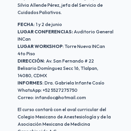
Silvia Allende Pérez, jefa del Servicio de 
Cuidados Paliativos.
FECHA
: 1 y 2 de junio 
LUGAR CONFERENCIAS:
 Auditorio General 
INCan 
LUGAR WORKSHOP
: Torre Nueva INCan 
4to Piso
DIRECCIÓN
: Av. San Fernando # 22 
Belisario Domínguez Secc 16, Tlalpan, 
14080, CDMX
INFORMES
: Dra. Gabriela Infante Cosío 
WhatsApp: +52 5527275750 
Correo: infandoc@hotmail.com
El curso contará con el aval curricular del 
Colegio Mexicano de Anestesiología y de la 
Asociación Mexicana de Medicina 