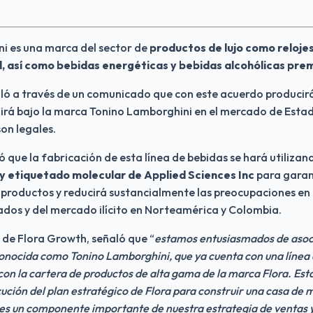
i es una marca del sector de 
productos de lujo como relojes,
l, así como bebidas energéticas y bebidas alcohólicas pre
ló a través de un comunicado que con este acuerdo producir
uirá bajo la marca Tonino Lamborghini en el mercado de Esta
on legales.
que la fabricación de esta línea de bebidas se hará utilizand
y etiquetado molecular de Applied Sciences Inc 
para garant
s productos y reducirá sustancialmente las preocupaciones en t
ados y del mercado ilícito en Norteamérica y Colombia.
 de Flora Growth, señaló que “
estamos entusiasmados de asoci
conocida como Tonino Lamborghini, que ya cuenta con una línea 
 con la cartera de productos de alta gama de la marca Flora. Esta
ución del plan estratégico de Flora para construir una casa de m
es un componente importante de nuestra estrategia de ventas y d