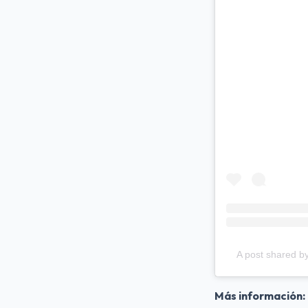
A post shared b
Más información: