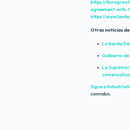
https://floragrow
agreement-with-t
https://www.lambor
Otras noticias de
La banda Def
Gobierno de 
La Suprema C
comercializ
Sigue a Industria
cannabis.