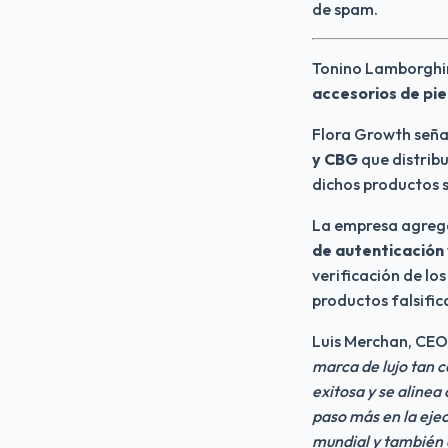
de spam.
Tonino Lamborghin
accesorios de pie
Flora Growth seña
y CBG
 que distrib
dichos productos s
La empresa agregó 
de autenticación 
verificación de lo
productos falsific
Luis Merchan, CEO
marca de lujo tan 
exitosa y se alinea
paso más en la ejec
mundial y también 