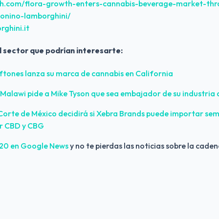
th.com/flora-growth-enters-cannabis-beverage-market-thro
onino-lamborghini/
ghini.it
l sector que podrían interesarte:
tones lanza su marca de cannabis en California
Malawi pide a Mike Tyson que sea embajador de su industria 
orte de México decidirá si Xebra Brands puede importar semill
ar CBD y CBG
420 en Google News 
y no te pierdas las noticias sobre la caden