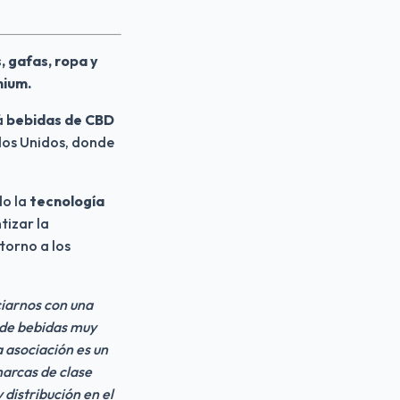
 gafas, ropa y 
mium.
á
 bebidas de CBD 
dos Unidos, donde 
o la 
tecnología 
izar la 
orno a los 
arnos con una 
de bebidas muy 
 asociación es un 
arcas de clase 
istribución en el 