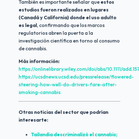
También es importante señalar que 
estos 
estudios fueron realizados en lugares 
(Canadá y California) donde el uso adulto 
es legal
, confirmando que los marcos 
regulatorios abren la puerta a la 
investigación científica en torno al consumo 
de cannabis.
Más información:
https://onlinelibrary.wiley.com/doi/abs/10.1111/add.1
https://ucsdnews.ucsd.edu/pressrelease/flowered-
steering-how-well-do-drivers-fare-after-
smoking-cannabis
Otras noticias del sector que podrían 
interesarte:
Tailandia descriminalizó el cannabis; 