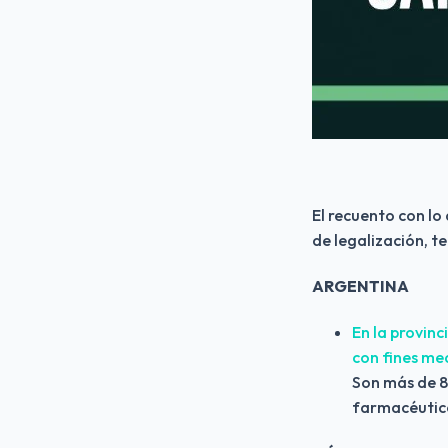
El recuento con lo
de legalización, t
ARGENTINA
En la provinc
con fines me
Son más de 80
farmacéutic