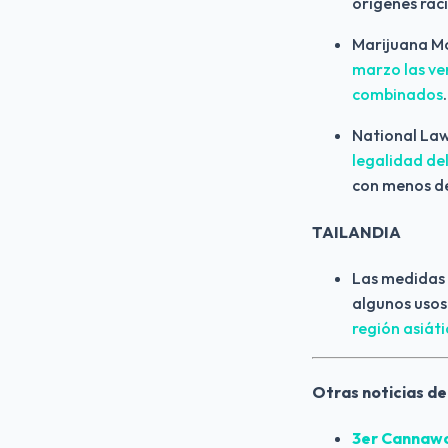
orígenes raci
Marijuana M
marzo las ven
combinados
.
National La
legalidad de
con menos d
TAILANDIA
Las medidas 
algunos usos 
región asiáti
Otras noticias de
3er Cannawor