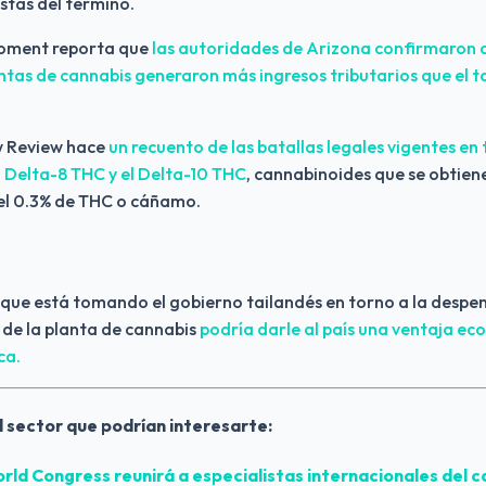
stas del término.
oment reporta que
 las autoridades de Arizona confirmaron 
tas de cannabis generaron más ingresos tributarios que el ta
w Review hace
 un recuento de las batallas legales vigentes en t
l Delta-8 THC y el Delta-10 THC
, cannabinoides que se obtiene
el 0.3% de THC o cáñamo.
que está tomando el gobierno tailandés en torno a la despen
de la planta de cannabis 
podría darle al país una ventaja eco
ca.
l sector que podrían interesarte:
ld Congress reunirá a especialistas internacionales del ca