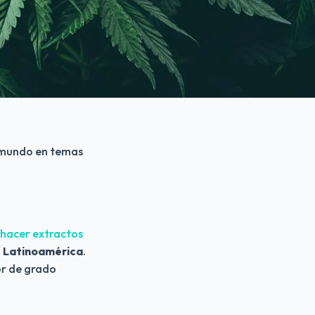
 mundo en temas 
 hacer extractos 
e Latinoamérica
. 
r de grado 