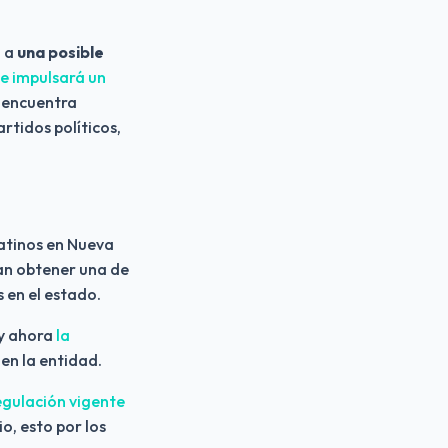
 a 
una posible 
e impulsará un 
 encuentra 
rtidos políticos, 
latinos en Nueva 
an obtener una de 
s en el estado.
 y ahora
 la 
 en la entidad.
egulación vigente
o, esto por los 