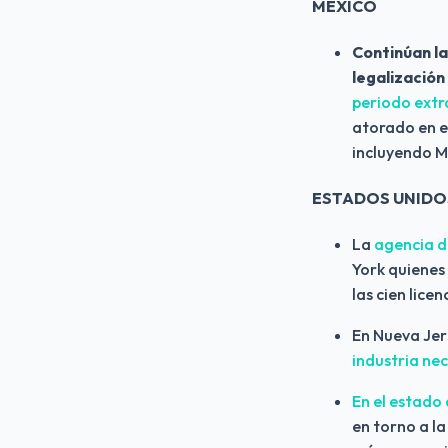
MÉXICO
Continúan l
legalización
periodo extr
atorado en el
incluyendo M
ESTADOS UNIDO
La
 agencia d
York quienes
las cien lice
En Nueva Jer
industria nec
En el estado
en torno a la