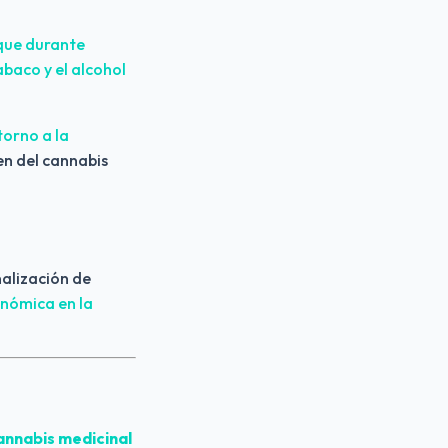
que durante 
baco y el alcohol 
orno a la 
n del cannabis 
alización de 
nómica en la 
nnabis medicinal 