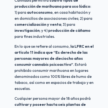
Cannabis permitirá 
cuatro tipos de 
producción de marihuana para uso lúdico
: 
1) para 
autoconsumo
, en casa habitación y 
en domicilios de asociaciones civiles; 2) para 
comercialización y venta
; 3) para 
investigación
; y 4) 
producción de cáñamo
para fines industriales.
En lo que se refiere al consumo, 
la LFRC en el 
artículo 11 indica que “Es derecho de las 
personas mayores de dieciocho años 
consumir cannabis psicoactivo”
. Estará 
prohibido consumir marihuana en lugares 
denominados como 100% libres de humo de 
tabaco, así como en espacios de trabajo y en 
escuelas.
Cualquier persona mayor de 18 años podrá 
cultivar y poseer hasta seis plantas de 