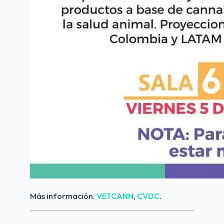
Más información: 
VETCANN
, 
CVDC
.  