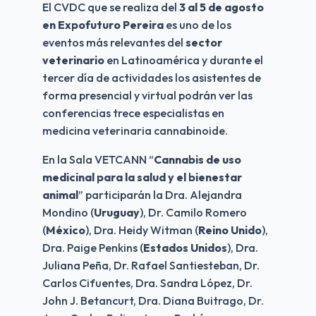
El CVDC que se realiza del 
3 al 5 de agosto 
en Expofuturo Pereira
 es uno de los 
eventos más relevantes del 
sector 
veterinario
 en Latinoamérica y durante el 
tercer día de actividades los asistentes de 
forma presencial y virtual podrán ver las 
conferencias trece especialistas en 
medicina veterinaria cannabinoide.
En la Sala VETCANN “
Cannabis de uso 
medicinal para la salud y el bienestar 
animal
” participarán la Dra. Alejandra 
Mondino (
Uruguay
), Dr. Camilo Romero 
(
México
), Dra. Heidy Witman (
Reino Unido
), 
Dra. Paige Penkins (
Estados Unidos
), Dra. 
Juliana Peña, Dr. Rafael Santiesteban, Dr. 
Carlos Cifuentes, Dra. Sandra López, Dr. 
John J. Betancurt, Dra. Diana Buitrago, Dr. 