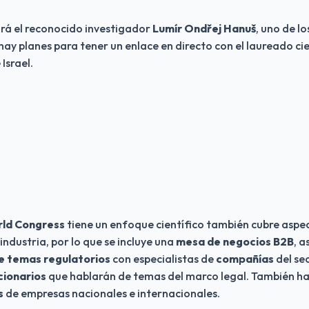
rá el reconocido investigador 
Lumír Ondřej Hanuš
, uno de l
ay planes para tener un enlace en directo con el laureado cie
 Israel.
ld Congress
 tiene un enfoque científico también cubre aspe
industria, por lo que se incluye una 
mesa de negocios B2B
, a
e temas regulatorios
 con especialistas de 
compañías
 del se
cionarios
 que hablarán de temas del marco legal. También ha
s
 de empresas nacionales e internacionales.