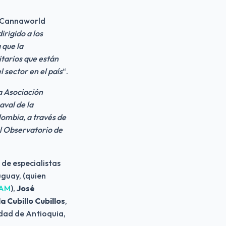
 Cannaworld 
rigido a los 
que la 
tarios que están 
 sector en el país
“.
 Asociación 
al de la 
ombia, a través de 
 Observatorio de 
 de especialistas 
uguay, (quien 
NAM
), 
José 
a Cubillo Cubillos
, 
idad de Antioquia, 