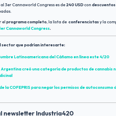
 al 3er Cannaworld Congress es de 
240 USD
 con 
descuentos
padas. 
 el 
programa completo
, la lista de  
conferencistas
 y la com
3er Cannaworld Congress
.
l sector que podrían interesarte:
Cumbre Latinoamericana del Cáñamo en línea este 4/20
Argentina creó una categoría de productos de cannabis no
icinal
de la COFEPRIS para negar los permisos de autoconsumo d
al newsletter Industria420