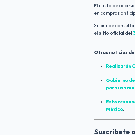
El costo de acceso
en compras antici
Se puede consultar
el 
sitio oficial del 
Otras noticias de
Realizarán 
Gobierno de 
para uso med
Esto respon
México
. 
Suscríbete 