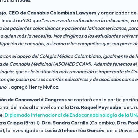
ejo, CEO de Cannabis Colombian Lawyers
 y organizador de
 Industria420 que “
es un evento enfocado en la educación, va di
o los pacientes colombianos y pacientes latinoamericanos, para 
a quien más la necesita. Nos dirigimos a los estudiantes universi
stigación de cannabis, así como a las compañías que son parte del
a con el apoyo del Colegio Médico Colombiano, igualmente de la
 de Cannabis Medicinal (ASOMEDCCAM). Además tenemos el av
oquia, que es la institución más reconocida e importante de Col
os que pasan por sus comités educativos y de asociados como el
ano
“, agregó Henry Muñoz.
ción de Cannaworld Congress
 se contará con la participación
inal del más alto nivel como la
 Dra. Raquel Peyraube
, de Ur
l 
Diplomado Internacional de Endocannabinología de la U
za Crippa
 (Brasil), 
Dra. Sandra Carrillo
 (Colombia), 
Dra. Paol
, la investigadora 
Lucía Atehourtúa Garcés
, de la Univers