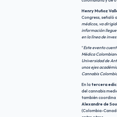
Henry Muñoz Vall
Congress, señaló a
médicos, va dirigid
información llegue 
en la línea de inve
“
Este evento cuent
Médica Colombiana
Universidad de Anti
unos ejes académic
Cannabis Colombi
En la 
tercera edi
del cannabis medic
también coordina e
Alexandre de Sou
(Colombia-Canadá)
entre otros.