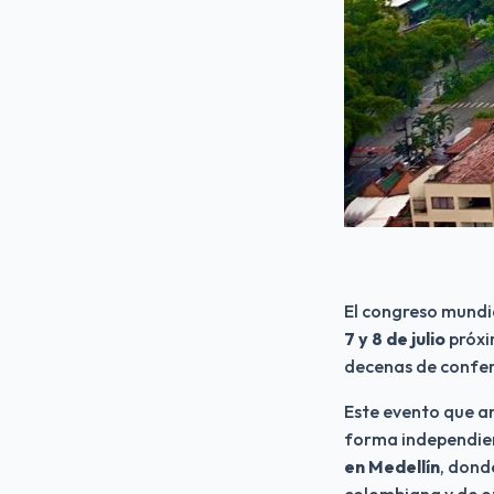
El congreso mundia
7 y 8 de julio
 próxi
decenas de confer
Este evento que an
forma independien
en Medellín
, dond
colombiana y de ot