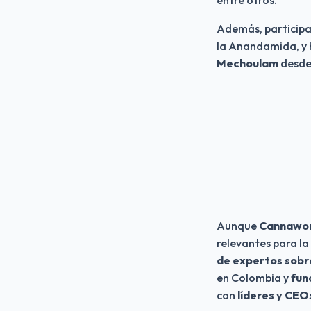
Además, participa
la Anandamida, y h
Mechoulam
 desde
Aunque 
Cannawor
relevantes para la 
de expertos sobr
en Colombia y 
fun
con 
líderes y CEO