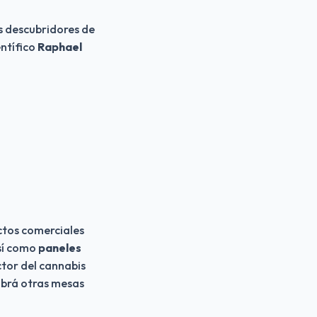
os descubridores de 
ntífico 
Raphael 
ctos comerciales 
sí como
 paneles 
ctor del cannabis 
brá otras mesas 