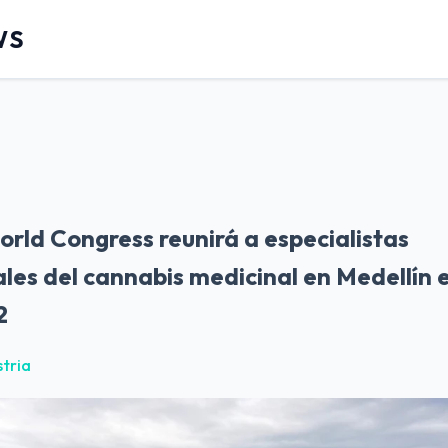
WS
rld Congress reunirá a especialistas
les del cannabis medicinal en Medellín el
2
stria