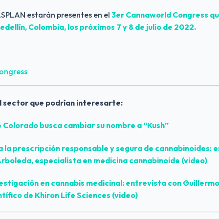
ASPLAN estarán presentes en el 
3er Cannaworld Congress que
dellín, Colombia, los próximos 7 y 8 de julio de 2022.
ongress 
l sector que podrían interesarte:
e Colorado busca cambiar su nombre a “Kush”
a la prescripción responsable y segura de cannabinoides: en
rboleda, especialista en medicina cannabinoide (video)
estigación en cannabis medicinal: entrevista con Guillerm
ntífico de Khiron Life Sciences (video)