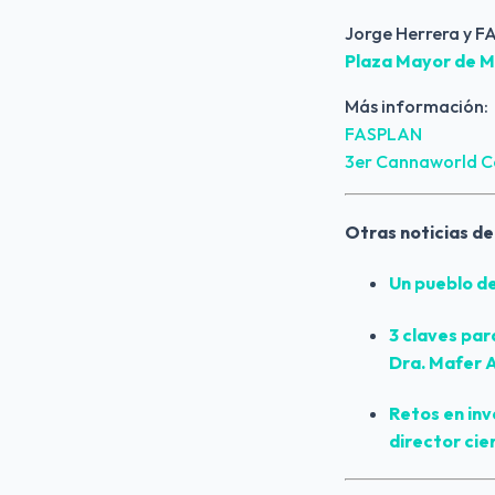
Jorge Herrera y F
Plaza Mayor de Me
Más información: 
FASPLAN 
3er Cannaworld C
Otras noticias de
Un pueblo d
3 claves par
Dra. Mafer A
Retos en inv
director cie