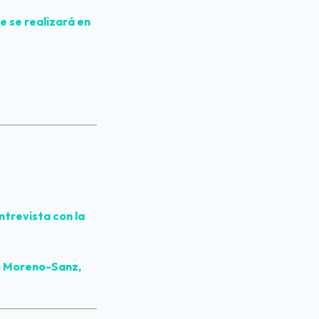
 se realizará en 
trevista con la 
o Moreno-Sanz, 