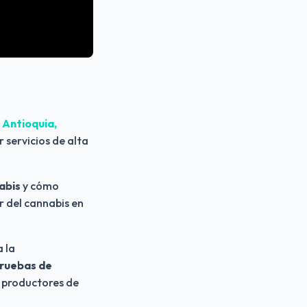
 Antioquia, 
 servicios de alta 
abis
 y cómo 
 del cannabis en 
 es una compañía que cuenta con laboratorio y banco de semillas para la 
ruebas de 
s productores de 