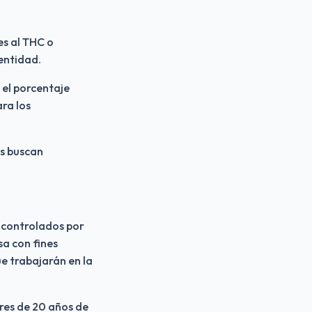
es al THC o 
entidad.
el porcentaje 
ra los 
s buscan 
 controlados por 
a con fines 
 trabajarán en la 
res de 20 años de 