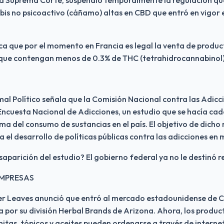
bis no psicoactivo (cáñamo) altas en CBD que entró en vigor el
ica que por el momento en Francia es legal la venta de product
que contengan menos de 0.3% de THC (tetrahidrocannabinol)
al Político señala que la Comisión Nacional contra las Adic
 Encuesta Nacional de Adicciones, un estudio que se hacía cad
a del consumo de sustancias en el país. El objetivo de dicho 
 el desarrollo de políticas públicas contra las adicciones en 
saparición del estudio? El gobierno federal ya no le destinó r
EMPRESAS
r Leaves anunció que entró al mercado estadounidense de C
por su división Herbal Brands de Arizona. Ahora, los produc
as, tópicos y aceites pueden ordenarse a través de internet