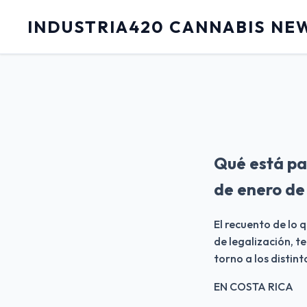
INDUSTRIA420 CANNABIS NE
Qué está pa
de enero de
El recuento de lo 
de legalización, t
torno a los distint
EN COSTA RICA