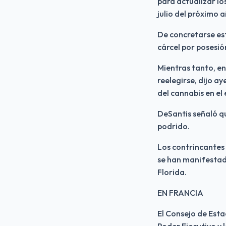
para actualizar lo
julio del próximo 
De concretarse esta
cárcel por posesió
Mientras tanto, en
reelegirse, dijo ay
del cannabis en el
DeSantis señaló qu
podrido.
Los contrincantes
se han manifestado
Florida.
EN FRANCIA
El Consejo de Est
Poder Ejecutivo y 