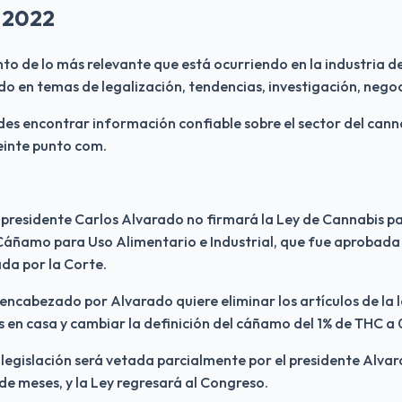
 2022
nto de lo más relevante que está ocurriendo en la industria del
 en temas de legalización, tendencias, investigación, negoc
s encontrar información confiable sobre el sector del cannabi
einte punto com.
el presidente Carlos Alvarado no firmará la Ley de Cannabis pa
 Cáñamo para Uso Alimentario e Industrial, que fue aprobada
ada por la Corte.
 encabezado por Alvarado quiere eliminar los artículos de la l
s en casa y cambiar la definición del cáñamo del 1% de THC a 
 legislación será vetada parcialmente por el presidente Alvar
 de meses, y la Ley regresará al Congreso.