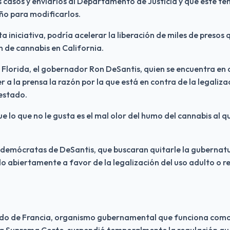
s casos y enviarlos al Departamento de Justicia y que este teng
año para modificarlos.
 iniciativa, podría acelerar la liberación de miles de presos q
n de cannabis en California.
 Florida, el gobernador Ron DeSantis, quien se encuentra en
er a la prensa la razón por la que está en contra de la legaliza
 estado.
e lo que no le gusta es el mal olor del humo del cannabis al qu
 demócratas de DeSantis, que buscaran quitarle la gubernatu
 abiertamente a favor de la legalización del uso adulto o re
ado de Francia, organismo gubernamental que funciona como a
la Suprema Corte, suspendió temporalmente la regulación que