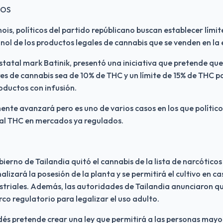
DOS
inois, políticos del partido repúblicano buscan establecer límit
ol de los productos legales de cannabis que se venden en la 
statal mark Batinik, presentó una iniciativa que pretende que 
es de cannabis sea de 10% de THC y un límite de 15% de THC pa
oductos con infusión.
ente avanzará pero es uno de varios casos en los que político
 al THC en mercados ya regulados.
ierno de Tailandia quitó el cannabis de la lista de narcóticos
alizará la posesión de la planta y se permitirá el cultivo en cas
striales. Además, las autoridades de Tailandia anunciaron que
co regulatorio para legalizar el uso adulto.
dés pretende crear una ley que permitirá a las personas mayo