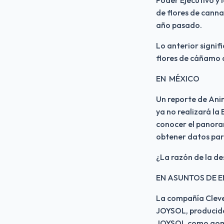
de flores de canna
año pasado.
Lo anterior signif
flores de cáñamo 
EN  MÉXICO
Un reporte de Anim
ya no realizará la
conocer el panoram
obtener datos para
¿La razón de la de
EN ASUNTOS DE 
La compañía Cleve
JOYSOL, producida 
JOYSOL como gomit