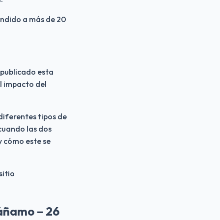
ndido a más de 20 
publicado esta 
l impacto del 
iferentes tipos de 
cuando las dos 
y cómo este se 
itio 
cáñamo – 26