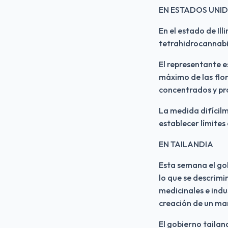
EN ESTADOS UNI
En el estado de Ill
tetrahidrocannabin
El representante e
máximo de las flor
concentrados y pr
La medida difícilm
establecer límites
EN TAILANDIA
Esta semana el gob
lo que se descrimin
medicinales e indu
creación de un mar
El gobierno tailan