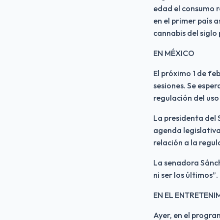
edad el consumo re
en el primer país 
cannabis del siglo
EN MÉXICO
El próximo 1 de fe
sesiones. Se esper
regulación del uso 
La presidenta del 
agenda legislativa
relación a la regul
La senadora Sánch
ni ser los últimos”.
EN EL ENTRETENI
Ayer, en el progra