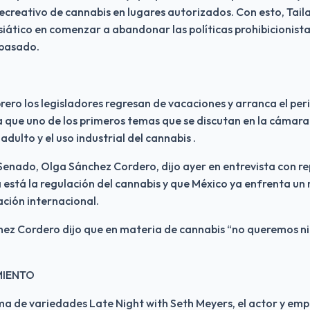
creativo de cannabis en lugares autorizados. Con esto, Taila
asiático en comenzar a abandonar las políticas prohibicionistas
 pasado.
brero los legisladores regresan de vacaciones y arranca el per
a que uno de los primeros temas que se discutan en la cámara a
adulto y el uso industrial del cannabis .
Senado, Olga Sánchez Cordero, dijo ayer en entrevista con rep
 está la regulación del cannabis y que México ya enfrenta un 
ación internacional.
ez Cordero dijo que en materia de cannabis “no queremos ni 
MIENTO
ma de variedades Late Night with Seth Meyers, el actor y empr