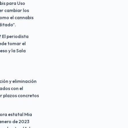
is para Uso 
r cambiar los 
como el cannabis 
ditado”.
 El periodista 
ede tomar el 
so y la Sala 
ión y eliminación 
dos con el 
r plazos concretos 
ora estatal Mia 
enero de 2023 