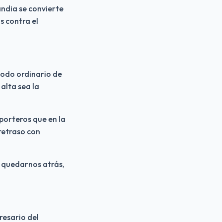
ndia se convierte 
 contra el 
iodo ordinario de 
lta sea la 
orteros que en la 
retraso con 
quedarnos atrás, 
esario del 