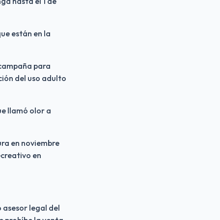
a hasta el 1 de 
ue están en la 
 campaña para 
ción del uso adulto 
e llamó olor a 
ra en noviembre 
creativo en 
sesor legal del 
 prohíbe la venta 