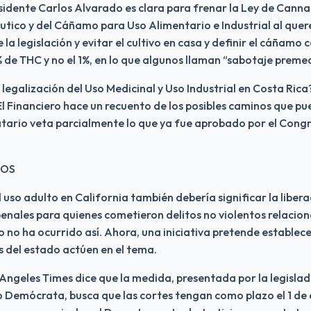
sidente Carlos Alvarado es clara para frenar la Ley de Cannab
utico y del Cáñamo para Uso Alimentario e Industrial al quere
e la legislación y evitar el cultivo en casa y definir el cáñamo 
de THC y no el 1%, en lo que algunos llaman “sabotaje preme
legalización del Uso Medicinal y Uso Industrial en Costa Rica?
El Financiero hace un recuento de los posibles caminos que pu
tario veta parcialmente lo que ya fue aprobado por el Congre
DOS
 uso adulto en California también debería significar la liberac
nales para quienes cometieron delitos no violentos relaciona
o no ha ocurrido así. Ahora, una iniciativa pretende establece
s del estado actúen en el tema.
Angeles Times dice que la medida, presentada por la legislad
o Demócrata, busca que las cortes tengan como plazo el 1 de 