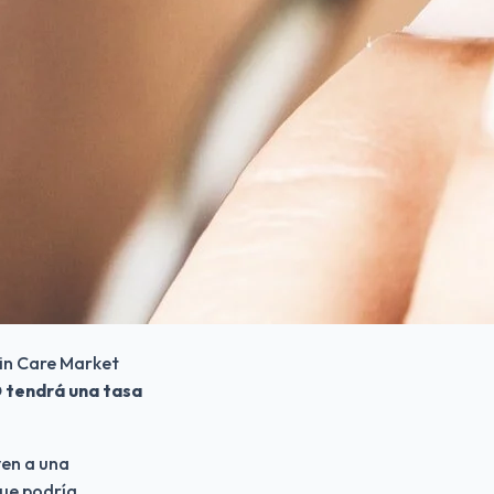
n Care Market 
 tendrá una tasa 
yen a una 
ue podría 