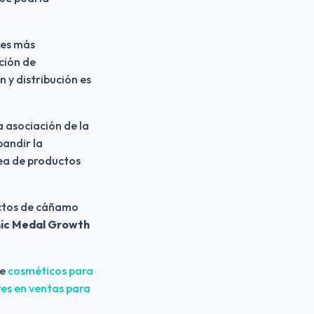
es más 
ión de 
y distribución es 
asociación de la 
andir la 
ea de productos 
Otra ejemplo mencionado por ResearchandMarkets es el de la marca de productos de cáñamo 
ic Medal Growth
e 
cosméticos para 
es en ventas para 