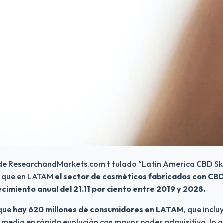
de ResearchandMarkets.com titulado “Latin America CBD Ski
 que en LATAM 
el sector de cosméticos fabricados con CBD
imiento anual del 21.11 por ciento entre 2019 y 2028.
que 
hay 620 millones de consumidores en LATAM
, que inclu
 media en rápida evolución con mayor poder adquisitivo, lo q