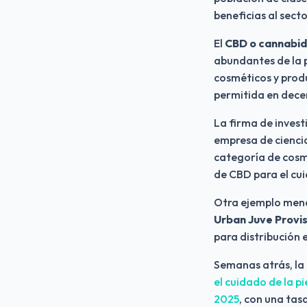
beneficias al sect
El 
CBD o cannabidi
abundantes de la p
cosméticos y produ
permitida en dece
La firma de inves
empresa de ciencia
categoría de cosmé
de CBD para el cui
Urban Juve Provis
para distribución e
Semanas atrás, la 
el cuidado de la p
2025
, con una tas