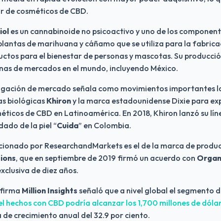
or de cosméticos de CBD.
ol 
es un cannabinoide no psicoactivo y uno de los component
lantas de marihuana y cáñamo que se utiliza para la fabricac
ctos para el bienestar de personas y mascotas. Su producción 
nas de mercados en el mundo, incluyendo México.
tigación de mercado señala como movimientos importantes la 
s biológicas 
Khiron
 y la marca estadounidense Dixie para exp
ticos de CBD en Latinoamérica. En 2018, Khiron lanzó su lín
dado de la piel “
Cuida
” en Colombia.
ions
, que en septiembre de 2019 firmó un acuerdo con 
Organ
xclusiva de diez años. 
firma 
Million Insights
 señaló que a nivel global el segmento d
iel hechos con CBD podría alcanzar los 1,700 millones de dólar
a de crecimiento anual del 32.9 por ciento.