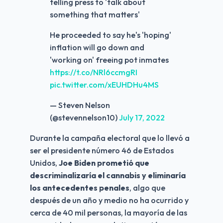
telling press to 'talk about
something that matters'
He proceeded to say he's 'hoping'
inflation will go down and
'working on' freeing pot inmates
https://t.co/NRl6ccmgRI
pic.twitter.com/xEUHDHu4MS
— Steven Nelson
(@stevennelson10)
July 17, 2022
Durante la campaña electoral que lo llevó a 
ser el presidente número 46 de Estados 
Unidos, 
Joe Biden prometió que 
descriminalizaría el cannabis y eliminaría 
los antecedentes penales
, algo que 
después de un año y medio no ha ocurrido y 
cerca de 40 mil personas, la mayoría de las 