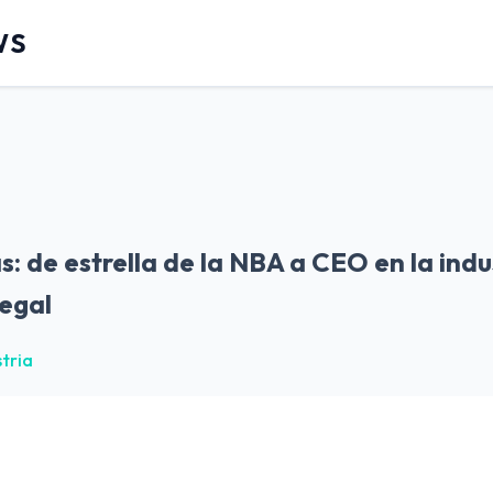
WS
: de estrella de la NBA a CEO en la indu
egal
stria