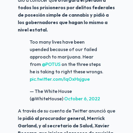
dio a conocer que 
otorgará el perdón a 
todos los prisioneros por delitos federales 
de posesión simple de cannabis y pidió a 
los gobernadores que hagan lo mismo a 
nivel estatal.
Too many lives have been
upended because of our failed
approach to marijuana. Hear
from
@POTUS
on the three steps
he is taking to right these wrongs.
pic.twitter.com/IqOxHxjgue
— The White House
(@WhiteHouse)
October 6, 2022
A través de su cuenta de Twitter anunció que 
le 
pidió al procurador general, Merrick 
Garland, y al secretario de Salud, Xavier 