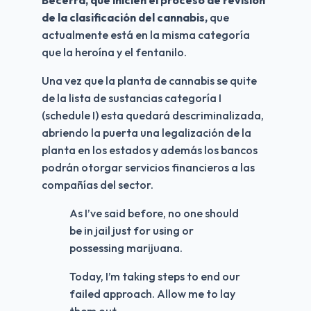
Becerra, que inicien el proceso de revisión 
de la clasificación del cannabis,
 que 
actualmente está en la misma categoría 
que la heroína y el fentanilo.
Una vez que la planta de cannabis se quite 
de la lista de sustancias categoría I 
(schedule I) esta quedará descriminalizada, 
abriendo la puerta una legalización de la 
planta en los estados y además los bancos 
podrán otorgar servicios financieros a las 
compañías del sector. 
As I’ve said before, no one should
be in jail just for using or
possessing marijuana.
Today, I’m taking steps to end our
failed approach. Allow me to lay