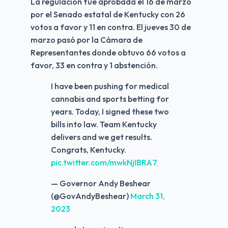
La regulación fue aprobada el 16 de marzo 
por el Senado estatal de Kentucky con 26 
votos a favor y 11 en contra. El jueves 30 de 
marzo pasó por la Cámara de 
Representantes donde obtuvo 66 votos a 
favor, 33 en contra y 1 abstención.
I have been pushing for medical
cannabis and sports betting for
years. Today, I signed these two
bills into law. Team Kentucky
delivers and we get results.
Congrats, Kentucky.
pic.twitter.com/mwkNjIBRA7
— Governor Andy Beshear
(@GovAndyBeshear)
March 31,
2023