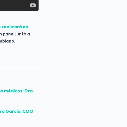
realizará en 
 panel junto a 
ombiano.
s médicos: Dra. 
dra García, COO 