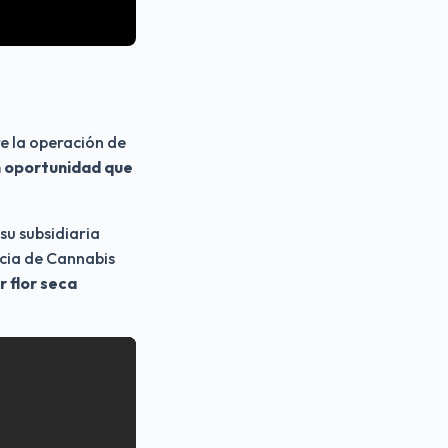
e la operación de 
n oportunidad que 
Plena es una compañía enfocada en el cultivo de cannabis B2B y recientemente su subsidiaria 
cia de Cannabis 
flor seca 