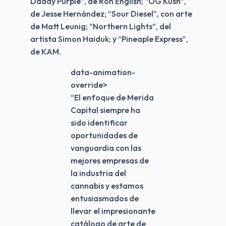
Daddy Purple”, de Ron English; “OG Kush”, 
de Jesse Hernández; “Sour Diesel”, con arte 
de Matt Leunig; “Northern Lights”, del 
artista Simon Haiduk; y “Pineaple Express”, 
de KAM.
data-animation-
override>
“
El enfoque de Merida
Capital siempre ha
sido identificar
oportunidades de
vanguardia con las
mejores empresas de
la industria del
cannabis y estamos
entusiasmados de
llevar el impresionante
catálogo de arte de