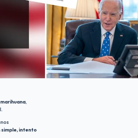
e marihuana
, 
. 
nos 
simple, intento 
.