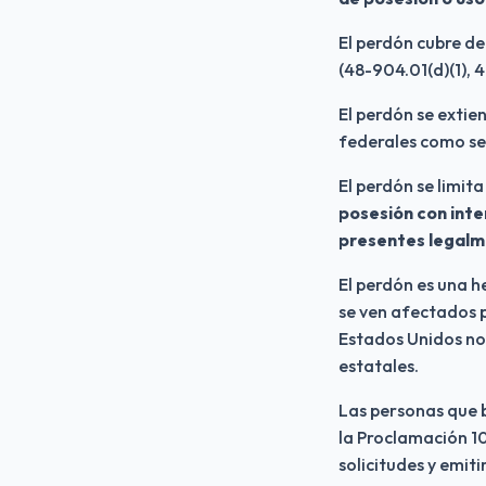
El perdón cubre de
(48-904.01(d)(1), 
El perdón se extie
federales como se 
El perdón se limit
posesión con inten
presentes legal
El perdón es una h
se ven afectados p
Estados Unidos no h
estatales.
Las personas que b
la Proclamación 10
solicitudes y emiti