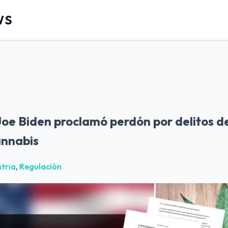
WS
Joe Biden proclamó perdón por delitos d
annabis
stria
,
Regulación