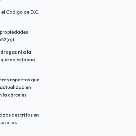
 el Código de D.C. 
 propiedades 
52(a)).
drogas ni a la 
 Además, no se aplica a los no ciudadanos que no estaban 
tros aspectos que 
actualidad en 
 la cárceles 
idos descritos en 
ará las 