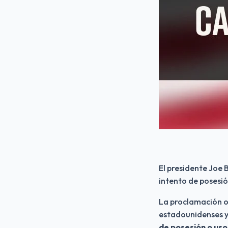
El presidente Joe 
intento de posesió
La proclamación o
estadounidenses y
de posesión o us