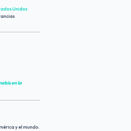
tados Unidos 
tancias 
nnabis
 en la 
américa y el mundo.