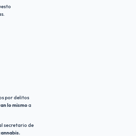
esto 
as.
s por delitos 
ran lo mismo
 a 
l secretario de 
 cannabis.