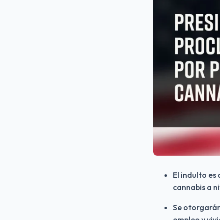
El indulto es
cannabis a ni
Se otorgarán 
empleo y viv