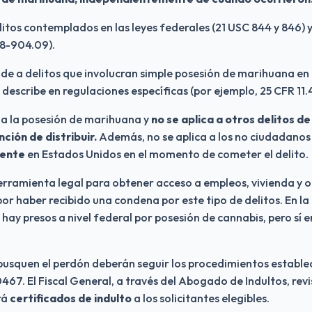
litos contemplados en las leyes federales (21 USC 844 y 846) y
48-904.09).
nde a delitos que involucran simple posesión de marihuana en
describe en regulaciones específicas (por ejemplo, 25 CFR 11.4
a a la posesión de marihuana y 
no se aplica a otros delitos de 
ción de distribuir.
mente
 en Estados Unidos en el momento de cometer el delito.
erramienta legal para obtener acceso a empleos, vivienda y o
or haber recibido una condena por este tipo de delitos. En la 
ay presos a nivel federal por posesión de cannabis, pero sí en
usquen el perdón deberán seguir los procedimientos establec
467. El Fiscal General, a través del Abogado de Indultos, revis
rá 
certificados de indulto
 a los solicitantes elegibles.