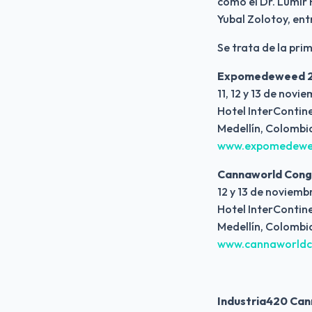
como el Dr. Lumir 
Yubal Zolotoy, ent
Se trata de la pri
Expomedeweed 
11, 12 y 13 de novi
Hotel InterContin
Medellín, Colombi
www.expomedewe
Cannaworld Cong
12 y 13 de noviemb
Hotel InterContin
Medellín, Colombi
www.cannaworldc
Industria420 Can