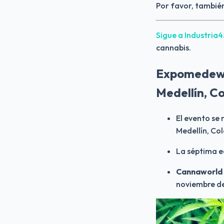
Por favor, también
Sigue a Industria
cannabis.
Expomedewee
Medellín, C
El evento se 
Medellín, Co
La séptima e
Cannaworld
noviembre d