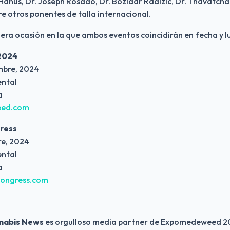
Hanus, Dr. Joseph Rosado, Dr. Bozidar Radizic, Dr. Thavatcha
re otros ponentes de talla internacional.
mera ocasión en la que ambos eventos coincidirán en fecha y l
2024
embre, 2024
ental
a
ed.com
ress
re, 2024
ental
a
ongress.com
nabis News
 es orgulloso media partner de Expomedeweed 2