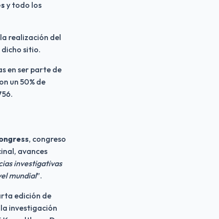
es
 y todo los 
Cada año Expomedeweed se realiza en Plaza Mayor pero se cambió la sede por la realización del 
dicho sitio.
s en ser parte de 
on un 50% de 
756.
ongress
, congreso 
inal, avances 
as investigativas 
vel mundial
”.
En las próximas semanas se dará a conocer la agenda de conferencias de la cuarta edición de 
la investigación 