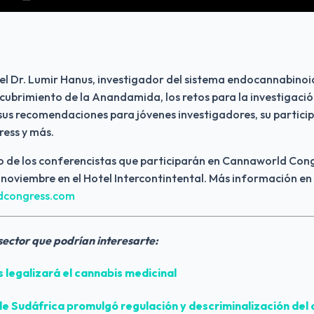
l Dr. Lumir Hanus, investigador del sistema endocannabinoid
scubrimiento de la Anandamida, los retos para la investigación
 sus recomendaciones para jóvenes investigadores, su particip
ss y más. 
 de los conferencistas que participarán en Cannaworld Congr
próximos 11 y 12 de noviembre en el Hotel Intercontintental. Más información en 
ldcongress.com
 sector que podrían interesarte:
s
 legalizará el cannabis medicinal
e 
Sudáfrica
 promulgó regulación y descriminalización del