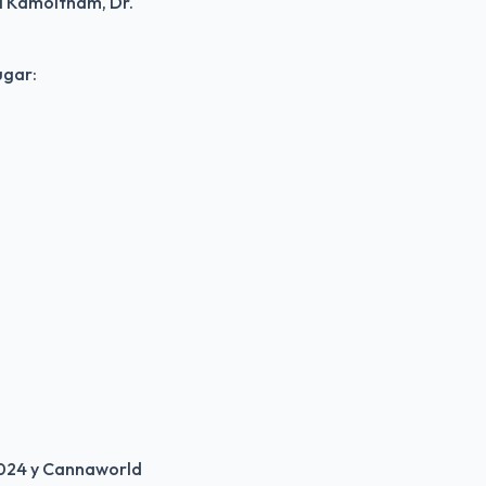
i Kamoltham, Dr. 
ugar:
024 y Cannaworld 