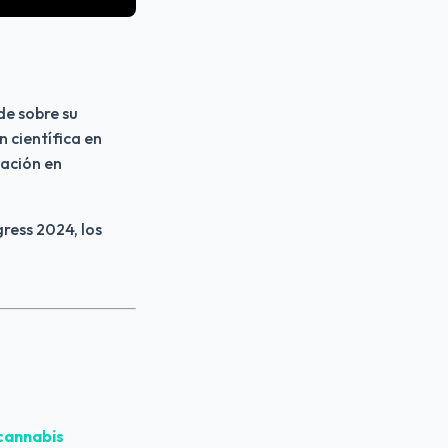
e sobre su 
 científica en 
ación en 
ess 2024, los 
 cannabis