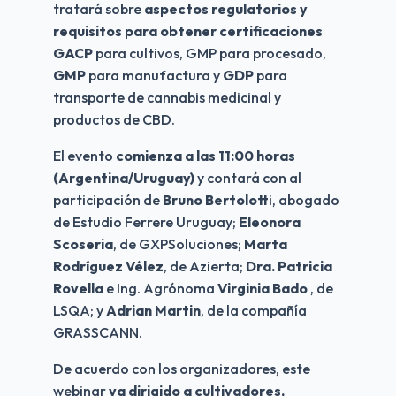
tratará sobre 
aspectos regulatorios y 
requisitos para obtener certificaciones
GACP
 para cultivos, GMP para procesado, 
GMP
 para manufactura y 
GDP
 para 
transporte de cannabis medicinal y 
productos de CBD.
El evento 
comienza a las 11:00 horas 
(Argentina/Uruguay)
 y contará con al 
participación de 
Bruno Bertolott
i, abogado 
de Estudio Ferrere Uruguay; 
Eleonora 
Scoseria
, de GXPSoluciones; 
Marta 
Rodríguez Vélez
, de Azierta; 
Dra. Patricia 
Rovella
 e Ing. Agrónoma 
Virginia Bado
 , de 
LSQA; y 
Adrian Martin
, de la compañía 
GRASSCANN.
De acuerdo con los organizadores, este 
webinar 
va dirigido a cultivadores, 