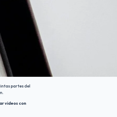
intas partes del 
n. 
r videos con 